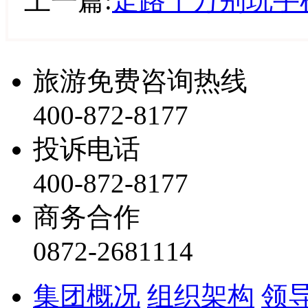
上一篇:
走路千万别玩手
旅游免费咨询热线
400-872-8177
投诉电话
400-872-8177
商务合作
0872-2681114
集团概况
组织架构
领