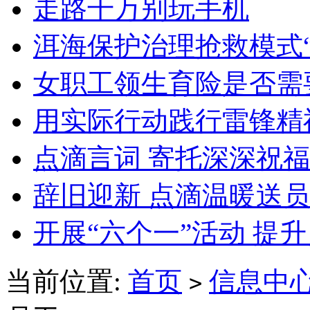
走路千万别玩手机
洱海保护治理抢救模式“
女职工领生育险是否需
用实际行动践行雷锋精
点滴言词 寄托深深祝福
辞旧迎新 点滴温暖送
开展“六个一”活动 提
当前位置:
首页
信息中
>