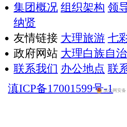
集团概况
组织架构
领
纳贤
友情链接
大理旅游
七
政府网站
大理白族自治
联系我们
办公地点
联
滇ICP备17001599号-1
滇公网安备 53