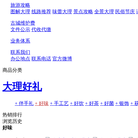
旅游攻略
图解大理
线路推荐
味蕾大理
景点攻略
全景大理
民俗节庆
古城维护费
文件公示
代收代缴
业务体系
联系我们
办公地点
联系电话
官方微博
商品分类
大理好礼
+ 伴手礼
+ 好味
+ 手工艺
+ 好饮
+ 好茶
+ 好菌
+ 银饰
+
热销排行
浏览历史
好味