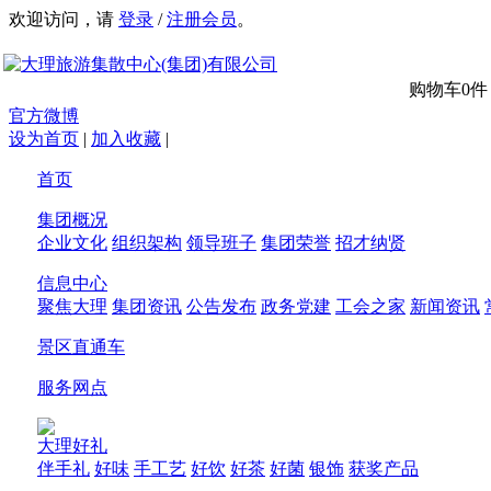
欢迎访问，请
登录
/
注册会员
。
购物车
0
件
官方微博
设为首页
|
加入收藏
|
首页
集团概况
企业文化
组织架构
领导班子
集团荣誉
招才纳贤
信息中心
聚焦大理
集团资讯
公告发布
政务党建
工会之家
新闻资讯
景区直通车
服务网点
大理好礼
伴手礼
好味
手工艺
好饮
好茶
好菌
银饰
获奖产品