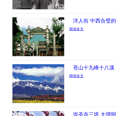
洋人街 中西合璧
阅读全文
苍山十九峰十八溪
阅读全文
崇圣寺三塔 大理