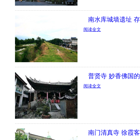
南水库城墙遗址 
阅读全文
普贤寺 妙香佛国
阅读全文
南门清真寺 徐霞