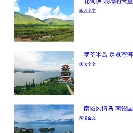
花甸坝 眼睛的天
阅读全文
罗荃半岛 尽览苍
阅读全文
南诏风情岛 南诏
阅读全文