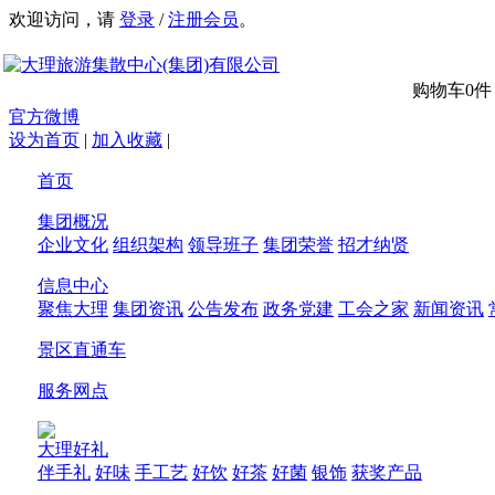
欢迎访问，请
登录
/
注册会员
。
购物车
0
件
官方微博
设为首页
|
加入收藏
|
首页
集团概况
企业文化
组织架构
领导班子
集团荣誉
招才纳贤
信息中心
聚焦大理
集团资讯
公告发布
政务党建
工会之家
新闻资讯
景区直通车
服务网点
大理好礼
伴手礼
好味
手工艺
好饮
好茶
好菌
银饰
获奖产品