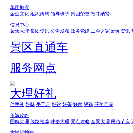
集团概况
企业文化
组织架构
领导班子
集团荣誉
招才纳贤
信息中心
聚焦大理
集团资讯
公告发布
政务党建
工会之家
新闻资讯
景区直通车
服务网点
大理好礼
伴手礼
好味
手工艺
好饮
好茶
好菌
银饰
获奖产品
旅游攻略
图解大理
线路推荐
味蕾大理
景点攻略
全景大理
民俗节庆
古城维护费