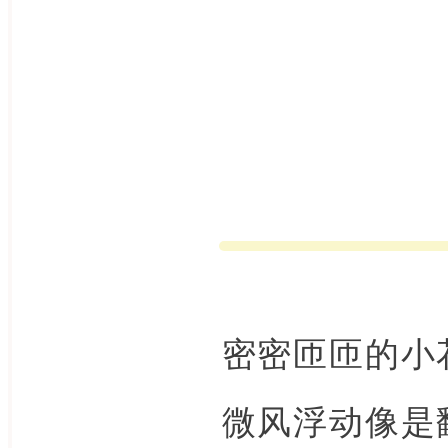
密密匝匝的小
微风浮动像是