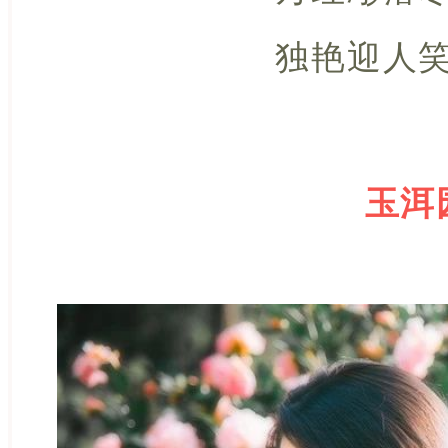
独艳迎人
玉洱