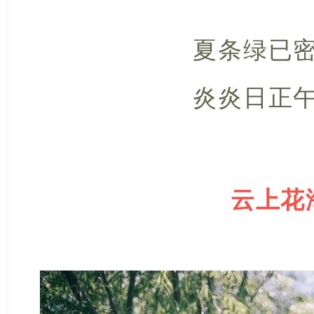
夏条绿已
炎炎日正
云上花