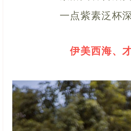
一点紫素泛杯
伊美西海、