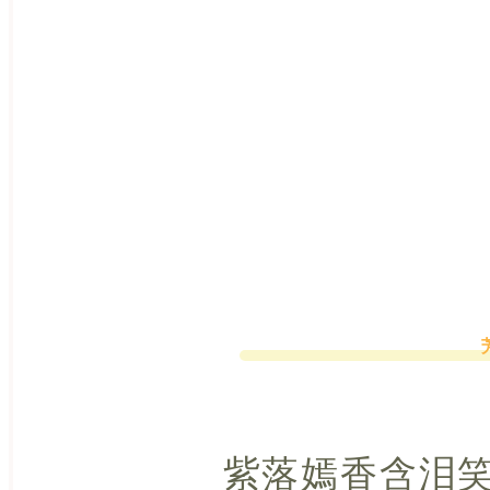
紫落嫣香含泪