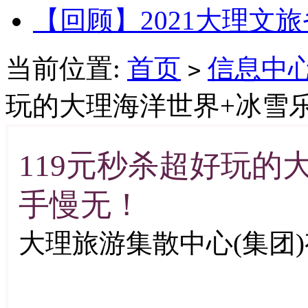
【回顾】2021大理文
当前位置:
首页
信息中
>
玩的大理海洋世界+冰雪
119元秒杀超好玩的
手慢无！
大理旅游集散中心(集团)有限公