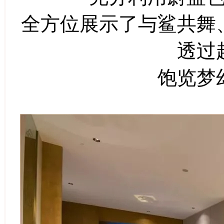
全方位展示了与鲨共舞
透过
饱览梦