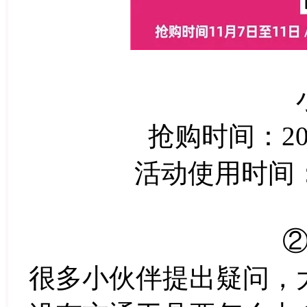
抢购时间：2019.
活动使用时间：2
很多小伙伴提出疑问，