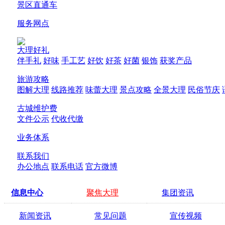
景区直通车
服务网点
大理好礼
伴手礼
好味
手工艺
好饮
好茶
好菌
银饰
获奖产品
旅游攻略
图解大理
线路推荐
味蕾大理
景点攻略
全景大理
民俗节庆
古城维护费
文件公示
代收代缴
业务体系
联系我们
办公地点
联系电话
官方微博
信息中心
聚焦大理
集团资讯
新闻资讯
常见问题
宣传视频