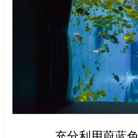
充分利用蔚蓝