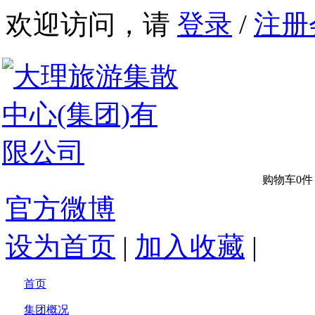
欢迎访问，请
登录
/
注册
购物车
0
件
官方微博
设为首页
|
加入收藏
|
首页
集团概况