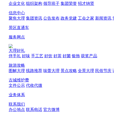
企业文化
组织架构
领导班子
集团荣誉
招才纳贤
信息中心
聚焦大理
集团资讯
公告发布
政务党建
工会之家
新闻资讯
景区直通车
服务网点
大理好礼
伴手礼
好味
手工艺
好饮
好茶
好菌
银饰
获奖产品
旅游攻略
图解大理
线路推荐
味蕾大理
景点攻略
全景大理
民俗节庆
古城维护费
文件公示
代收代缴
业务体系
联系我们
办公地点
联系电话
官方微博