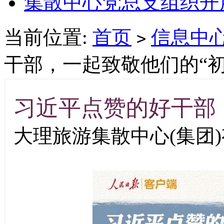
集散中心党总支组织开
当前位置:
首页
信息中
>
干部，一起致敬他们的“初
习近平点赞的好干部
大理旅游集散中心(集团)有限公