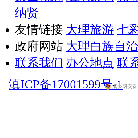
纳贤
友情链接
大理旅游
七
政府网站
大理白族自治
联系我们
办公地点
联
滇ICP备17001599号-1
滇公网安备 53