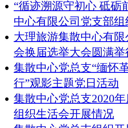
“循迹溯源守初心 砥砺
中心有限公司党支部组
大理旅游集散中心有限
会换届选举大会圆满举
集散中心党总支“缅怀
行”观影主题党日活动
集散中心党总支2020
组织生活会开展情况