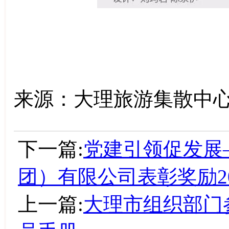
来源：大理旅游集散中心
下一篇:
党建引领促发展
团）有限公司表彰奖励2
上一篇:
大理市组织部门